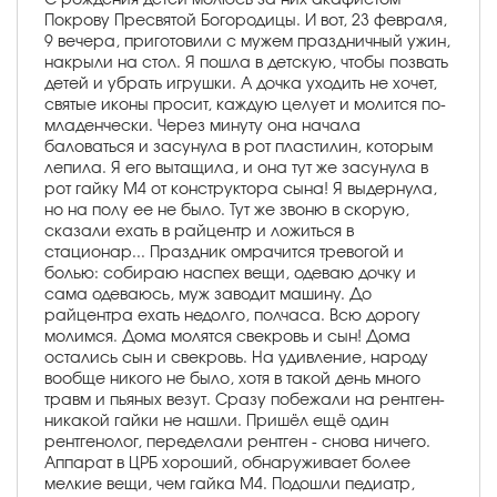
Покрову Пресвятой Богородицы. И вот, 23 февраля,
9 вечера, приготовили с мужем праздничный ужин,
накрыли на стол. Я пошла в детскую, чтобы позвать
детей и убрать игрушки. А дочка уходить не хочет,
святые иконы просит, каждую целует и молится по-
младенчески. Через минуту она начала
баловаться и засунула в рот пластилин, которым
лепила. Я его вытащила, и она тут же засунула в
рот гайку М4 от конструктора сына! Я выдернула,
но на полу ее не было. Тут же звоню в скорую,
сказали ехать в райцентр и ложиться в
стационар... Праздник омрачится тревогой и
болью: собираю наспех вещи, одеваю дочку и
сама одеваюсь, муж заводит машину. До
райцентра ехать недолго, полчаса. Всю дорогу
молимся. Дома молятся свекровь и сын! Дома
остались сын и свекровь. На удивление, народу
вообще никого не было, хотя в такой день много
травм и пьяных везут. Сразу побежали на рентген-
никакой гайки не нашли. Пришёл ещё один
рентгенолог, переделали рентген - снова ничего.
Аппарат в ЦРБ хороший, обнаруживает более
мелкие вещи, чем гайка М4. Подошли педиатр,