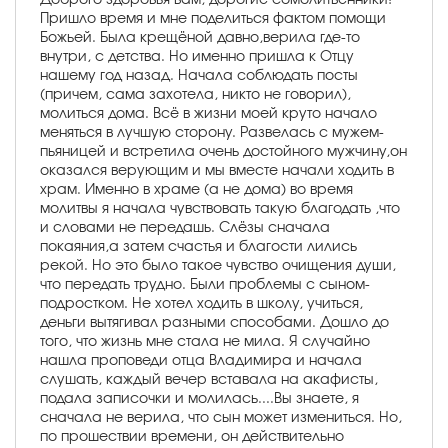
Пришло время и мне поделиться фактом помощи
Божьей. Была крещёной давно,верила где-то
внутри, с детства. Но именно пришла к Отцу
нашему год назад. Начала соблюдать посты
(причем, сама захотела, никто не говорил),
молиться дома. Всё в жизни моей круто начало
меняться в лучшую сторону. Развелась с мужем-
пьяницей и встретила очень достойного мужчину,он
оказался верующим и мы вместе начали ходить в
храм. Именно в храме (а не дома) во время
молитвы я начала чувствовать такую благодать ,что
и словами не передашь. Слёзы сначала
покаяния,а затем счастья и благости лились
рекой. Но это было такое чувство очищения души,
что передать трудно. Были проблемы с сыном-
подростком. Не хотел ходить в школу, учиться,
деньги вытягивал разными способами. Дошло до
того, что жизнь мне стала не мила. Я случайно
нашла проповеди отца Владимира и начала
слушать, каждый вечер вставала на акафисты,
подала записочки и молилась....Вы знаете, я
сначала не верила, что сын может измениться. Но,
по прошествии времени, он действительно