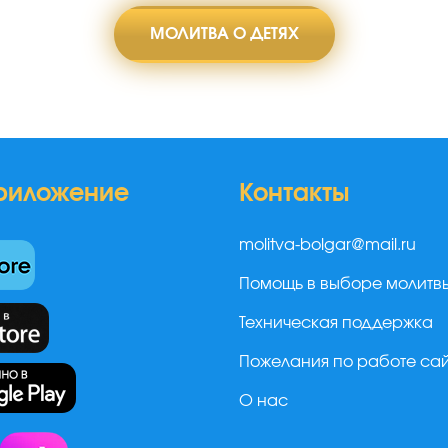
МОЛИТВА О ДЕТЯХ
риложение
Контакты
molitva-bolgar@mail.ru
Помощь в выборе молитв
Техническая поддержка
Пожелания по работе са
О нас