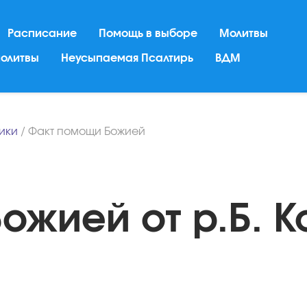
Расписание
Помощь в выборе
Молитвы
молитвы
Неусыпаемая Псалтирь
ВДМ
ники
/
Факт помощи Божией
ожией от р.Б. К