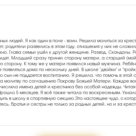
ых людей. Я как один в поле - воин. Решила молиться за крес
 лет, родители развелись в этом году, отношения у них не слож
но. Глава семьи ушёл к другой женщине. Развод. Скандалы. Раз
видят. Младший сразу принял сторону матери, а старший (мой
 сторону. К тому же у матери появился новый мужчина. Ребё
 появляться дома по нескольку дней. В школе "двойки" и "трой
о сын не поддается воспитанию. Я решила, что помочь в этой 
на молитву по соглашению Покрову Божьей Матери. Каждое вос
ечисляла имена детей и крестника без особой надежды. Читая 
 Прошло 5 месяцев. Я всё также читала по воскресеньям. Узна
дить в школу в спортивную секцию.Это настоящее чудо, о кото
, братья и сестры не только за родных детей, но и за крестник