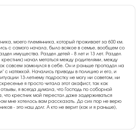
тника, моего племянника, который проживает за 600 км.
ились с самого начала, было всякое в семье, вообщем со
дел имущества. Раздел детей - 8 лет и 13 лет. Раздел
 крестник) начал метаться между родителями, между
нок совсем замкнулся в себе. Он и раньше пропадал на
ки" с натяжкой. Начались приводы в полицию и его, и
ситуации 13-летнему подростку не могу ни советом, ни
кресенье я просто читала этот акафист, так как
отзывы, я всегда думала, что Господь по соборной
ла, что крестник мой перестал даже задерживаться
ром мне хотелось вам рассказать. До сих пор не верю
ов - это наш долг. А кто не верит (как и я раньше),