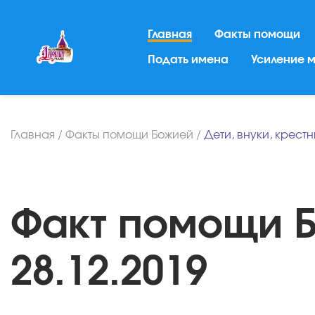
Главная
Факты помощи
Подать имена
Усиление 
Главная
/
Факты помощи Божией
/
Дети, внуки, крест
Факт помощи Б
28.12.2019