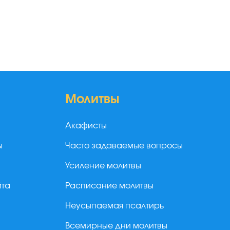
Молитвы
Акафисты
ы
Часто задаваемые вопросы
Усиление молитвы
йта
Расписание молитвы
Неусыпаемая псалтирь
Всемирные дни молитвы