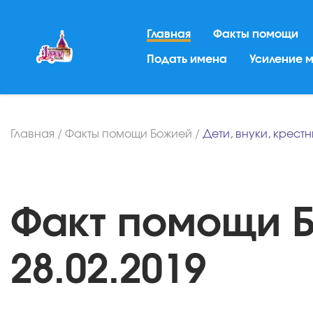
Главная
Факты помощи
Подать имена
Усиление 
Главная
/
Факты помощи Божией
/
Дети, внуки, крест
Факт помощи Б
28.02.2019