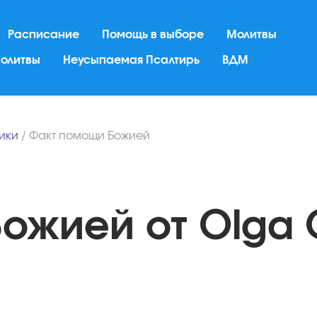
Расписание
Помощь в выборе
Молитвы
молитвы
Неусыпаемая Псалтирь
ВДМ
ники
/
Факт помощи Божией
ожией от Olga G