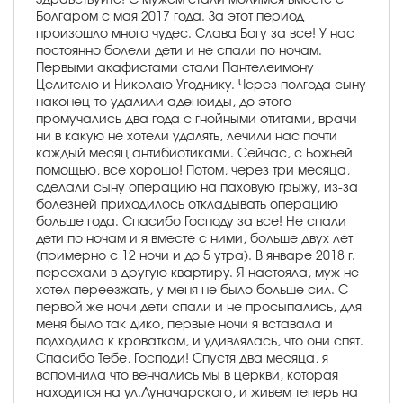
Болгаром с мая 2017 года. За этот период
произошло много чудес. Слава Богу за все! У нас
постоянно болели дети и не спали по ночам.
Первыми акафистами стали Пантелеимону
Целителю и Николаю Угоднику. Через полгода сыну
наконец-то удалили аденоиды, до этого
промучались два года с гнойными отитами, врачи
ни в какую не хотели удалять, лечили нас почти
каждый месяц антибиотиками. Сейчас, с Божьей
помощью, все хорошо! Потом, через три месяца,
сделали сыну операцию на паховую грыжу, из-за
болезней приходилось откладывать операцию
больше года. Спасибо Господу за все! Не спали
дети по ночам и я вместе с ними, больше двух лет
(примерно с 12 ночи и до 5 утра). В январе 2018 г.
переехали в другую квартиру. Я настояла, муж не
хотел переезжать, у меня не было больше сил. С
первой же ночи дети спали и не просыпались, для
меня было так дико, первые ночи я вставала и
подходила к кроваткам, и удивлялась, что они спят.
Спасибо Тебе, Господи! Спустя два месяца, я
вспомнила что венчались мы в церкви, которая
находится на ул.Луначарского, и живем теперь на