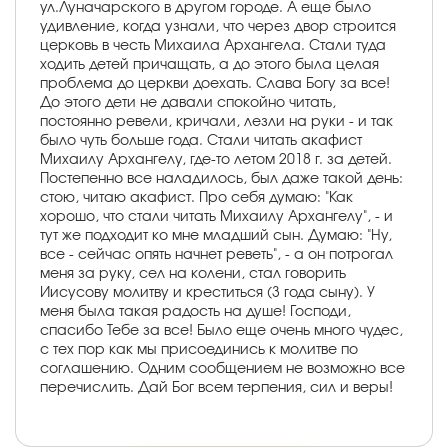
ул.Луначарского в другом городе. А еще было
удивление, когда узнали, что через двор строится
церковь в честь Михаила Архангела. Стали туда
ходить детей причащать, а до этого была целая
проблема до церкви доехать. Слава Богу за все!
До этого дети не давали спокойно читать,
постоянно ревели, кричали, лезли на руки - и так
было чуть больше года. Стали читать акафист
Михаилу Архангелу, где-то летом 2018 г. за детей.
Постепенно все наладилось, был даже такой день:
стою, читаю акафист. Про себя думаю: "Как
хорошо, что стали читать Михаилу Архангелу", - и
тут же подходит ко мне младший сын. Думаю: "Ну,
все - сейчас опять начнет реветь", - а он потрогал
меня за руку, сел на колени, стал говорить
Иисусову молитву и креститься (3 года сыну). У
меня была такая радость на душе! Господи,
спасибо Тебе за все! Было еще очень много чудес,
с тех пор как мы присоединись к молитве по
соглашению. Одним сообщением не возможно все
перечислить. Дай Бог всем терпения, сил и веры!