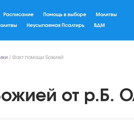
Расписание
Помощь в выборе
Молитвы
молитвы
Неусыпаемая Псалтирь
ВДМ
ники
/
Факт помощи Божией
жией от р.Б. Ол