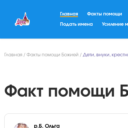
Главная
Факты помощи
Подать имена
Усиление 
Главная
/
Факты помощи Божией
/
Дети, внуки, крест
Факт помощи Бо
р.Б. Ольга