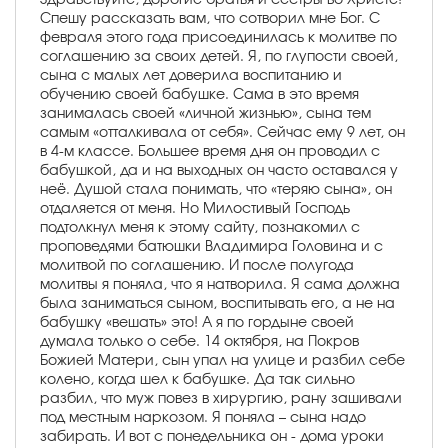
Спешу рассказать вам, что сотворил мне Бог. С
февраля этого года присоединилась к молитве по
соглашению за своих детей. Я, по глупости своей,
сына с малых лет доверила воспитанию и
обучению своей бабушке. Сама в это время
занималась своей «личной жизнью», сына тем
самым «отталкивала от себя». Сейчас ему 9 лет, он
в 4-м классе. Большее время дня он проводил с
бабушкой, да и на выходных он часто оставался у
неё. Душой стала понимать, что «теряю сына», он
отдаляется от меня. Но Милостивый Господь
подтолкнул меня к этому сайту, познакомил с
проповедями батюшки Владимира Головина и с
молитвой по соглашению. И после полугода
молитвы я поняла, что я натворила. Я сама должна
была заниматься сыном, воспитывать его, а не на
бабушку «вешать» это! А я по гордыне своей
думала только о себе. 14 октября, на Покров
Божией Матери, сын упал на улице и разбил себе
колено, когда шел к бабушке. Да так сильно
разбил, что муж повез в хирургию, рану зашивали
под местным наркозом. Я поняла – сына надо
забирать. И вот с понедельника он - дома уроки