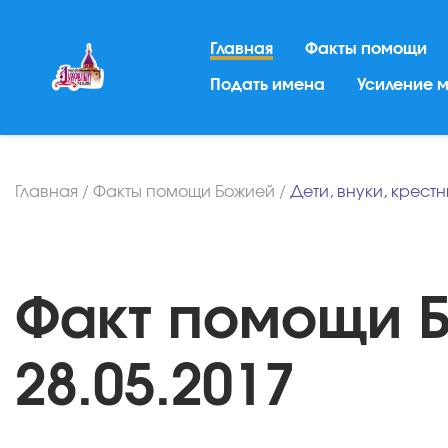
Главная
Факты помощи
Подать имена
Усиление 
Главная
/
Факты помощи Божией
/
Дети, внуки, крест
Факт помощи Б
28.05.2017