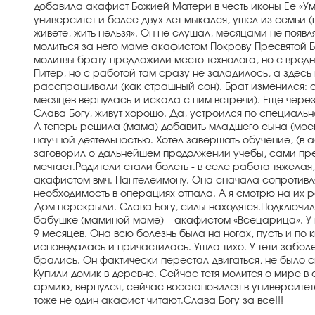
добавила акафист Божией Матери в честь иконы Ее «Ум
университет и более двух лет мыкался, ушел из семьи (
живете, жить нельзя». Он не слушал, месяцами не появ
молиться за него маме акафистом Покрову Пресвятой Б
молитвы брату предложили место технолога, но с вредно
Питер, но с работой там сразу не заладилось, а здесь 
расспрашивали (как страшный сон). Брат изменился: ст
месяцев вернулась и искала с ним встречи). Еще чере
Слава Богу, живут хорошо. Да, устроился по специаль
А теперь решила (мама) добавить младшего сына (моего 
научной деятельностью. Хотел завершать обучение, (в а
заговорил о дальнейшем продолжении учебы, сами препо
мечтает.Родители стали болеть - в селе работа тяжела
акафистом вмч. Пантелеимону. Она сначала сопротивлял
необходимость в операциях отпала. А я смотрю на их ро
Дом перекрыли. Слава Богу, силы находятся.Подключила
бабушке (маминой маме) – акафистом «Всецарица». У не
9 месяцев. Она всю болезнь была на ногах, пусть и по
исповедалась и причастилась. Ушла тихо. У тети забол
брались. Он фактически перестал двигаться, не было 
Купили домик в деревне. Сейчас тетя молится о мире в
армию, вернулся, сейчас восстановился в университете
тоже не один акафист читают.Слава Богу за все!!!