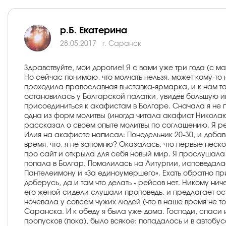
р.Б. Екатерина
28.05.2017
г. Саранск
Здравствуйте, мои дорогие! Я с вами уже три года (с ма
Но сейчас понимаю, что молчать нельзя, может кому-то н
проходила православная выставка-ярмарка, и к нам так
остановилась у Болгарской палатки, увидев большую ик
присоединиться к акафистам в Болгаре. Сначала я не п
одна из форм молитвы (иногда читала акафист Николаю 
рассказал о своем опыте молитвы по соглашению. Я ре
Илия на акафисте написал: Понедельник 20-30, и добав
время, что, я не запомню? Оказалась, что первые неск
про сайт и открыла для себя новый мир. Я прослушала
попала в Болгар. Помолилась на Литургии, исповедала
Пантелеимону и «За единоумершего». Ехать обратно при
доберусь, да и там что делать - рейсов нет. Никому ни
его женой сидели слушали проповедь, и предлагает ост
ночевала у совсем чужих людей (что в наше время не то
Саранска. И к обеду я была уже дома. Господи, спаси 
пропусков (пока), было всякое: попадалось и в автобус