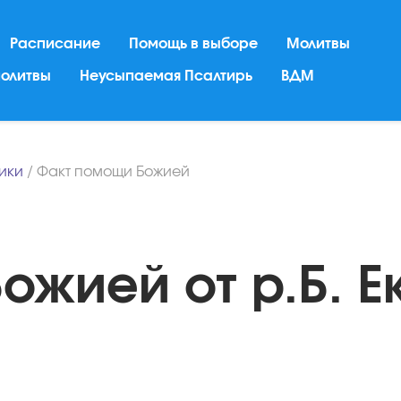
Расписание
Помощь в выборе
Молитвы
молитвы
Неусыпаемая Псалтирь
ВДМ
ники
/
Факт помощи Божией
ожией от р.Б. Е