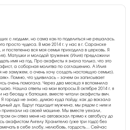
дящих с людьми, но сама как-то поделиться не решалась.
о просто чудеса. В мае 2014 г. у нас в г. Саранске
 и постепенно вся моя семья приходила в церковь. Я
мия). Матушки и молодой труженик (Илия) предложили
ть имя на год. Про акафисты я знала только, что это
кафист, а соборная молитва по соглашению. А Илия
 не замужем, о очень хочу создать настоящую семью).
аяк». Помню, что удивилась – зачем он записывает
пись очень помогала. Через два месяца я вспомнила
аю. Нашла ответы на мои вопросы.В октябре 2014 г. я
 на беседу к батюшке, вместе читали акафисты вмч.
Я города не знаю, думаю куда пойду, как до вокзала
единый дух. Вдруг подходит мужчина, мы рядом с ним и
но приехали на своей машине. Мы вместе уехали,
тром он отвез меня на автовокзал прямо к автобусу до
юсь акафистом Ангелу Хранителю (уже три года) без
 замечать в себе злобу, нелюбовь, гордость… Сейчас