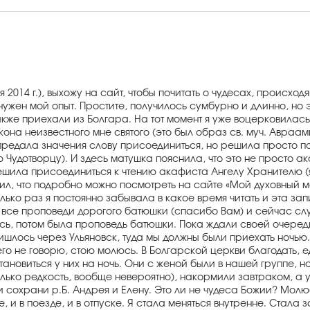
я 2014 г.), выхожу на сайт, чтобы почитать о чудесах, происхо
ужен мой опыт. Простите, получилось сумбурно и длинно, но эт
же приехали из Болгара. На тот момент я уже воцерковилась,
она неизвестного мне святого (это был образ св. муч. Авраа
редала значения слову присоединиться, но решила просто пода
Чудотворцу). И здесь матушка пояснила, что это не просто а
шила присоединиться к чтению акафиста Ангелу Хранителю (я
ил, что подробно можно посмотреть на сайте «Мой духовный м
олько раз я постоянно забывала в какое время читать и эта за
 все проповеди дорогого батюшки (спасибо Вам) и сейчас слуш
сь, потом была проповедь батюшки. Пока ждали своей очереди
шлось через Ульяновск, туда мы должны были приехать ночью. 
чего не говорю, стою молюсь. В Болгарской церкви благодать, 
ановиться у них на ночь. Они с женой были в нашей группе, 
лько редкость, вообще невероятно), накормили завтраком, а у
и сохрани р.Б. Андрея и Елену. Это ли не чудеса Божии? Мол
е, и в поезде, и в отпуске. Я стала меняться внутренне. Стала