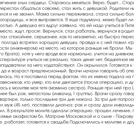
ягчение злых сердец». Стараюсь меняться. Верю, будет…Старш
перестал общаться совсем), стал жить с девушкой. Родители нич
лялся и не звонил. Мама сильно переживала, стала сильно бол
огородицы, и все выправится. Я еще подумала, мама будет ли 
стью. А девушка его вдруг заявила, что ей надо учиться в Пит
место, ждут, просят. Вернулся, стал работать, вернулся в ро
ал спокойнее, серьезнее, как-то незаметно, но быстро перес
з полгода встретил хорошую девушку, правда и с ней пожил «
ности (инженером) на место, на которое раньше не брали. Мы 
брата), хотя у него вроде все нормально, учится на дневном, 
спирантуре учиться не реально, таких денег нет, бюджетное ме
даватели за него ходатайствуют. Он окрылился. Готовится к э
я, да и возраст предпенсионный. Врачи начали говорить об оп
ась. Но я поставила перед фактом, что их имена подала на п
весников, кто умер, кто еле двигается (после операции), и д
сь к молитве моя тетя (мамина сестра). Раньше при ней про 
е был рак, метастазы (инвалид 1 группы). Врачи сразу говор
 квартире, только последние три дня лежала. За три дня попр
ел муж (45 лет), поставили диагноз: рак и сразу дали инвалид
сил. В результате молитв сделали операцию, прошел лечение, 
 семье акафистом бл. Матроне Московской и о сыне - Покрову
, работает, готовится к свадьбе.Подключились к молитве и дру