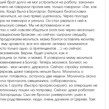
ий брат долго не мог устроиться на работу, закончил
его не говорили против нее, только говорили: «Так, как
еть. Когда была в Болгарах, батюшка благословил
молиться, но она прямо уцепилась. Через полгода
ере на ювелира и уехала. Он стал рваться к ней в
дительскую семью. Мы не вспоминали и не
тал с ней совсем общаться (хотя она через несколько
гражданским браком», но сейчас сыграли свадьбу.
продолжаем молиться, мама боится оставлять молитву.
ему нравится, все его хвалят, активно занимается
сто только одно, а претендентов …), но сейчас
кзаменам. Верим, будет учиться, как и
ерациях (и папе, и маме). Я уговорила маму молиться
оминовение в Болгар. Теперь молимся. Болеют, но
умаю - мои ничего, держатся. Сейчас стройку затеяли.
Церковь даже говорить нельзя было. Молились о
или: готовьтесь, осталось две недели. Молились около
осила пригласить священника, соборовалась,
ность 1 группу (быстро прогрессирует), за операцию не
потихоньку пошел на поправку. Сейчас даже работает.
 Богородицы. Сын ее бросал университет, ушел в
гие родственники, люди, очень далекие от Церкви. Там