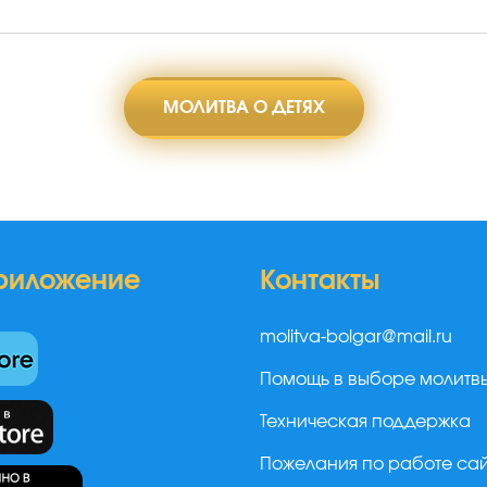
МОЛИТВА О ДЕТЯХ
риложение
Контакты
molitva-bolgar@mail.ru
Помощь в выборе молитв
Техническая поддержка
Пожелания по работе са