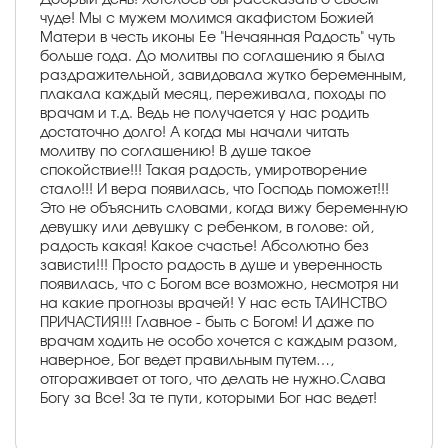
чуде! Мы с мужем молимся акафистом Божией
Матери в честь иконы Ее "Нечаянная Радость" чуть
больше года. До молитвы по соглашению я была
раздражительной, завидовала жутко беременным,
плакала каждый месяц, переживала, походы по
врачам и т.д. Ведь не получается у нас родить
достаточно долго! А когда мы начали читать
молитву по соглашению! В душе такое
спокойствие!!! Такая радость, умиротворение
стало!!! И вера появилась, что Господь поможет!!!
Это не объяснить словами, когда вижу беременную
девушку или девушку с ребенком, в голове: ой,
радость какая! Какое счастье! Абсолютно без
зависти!!! Просто радость в душе и уверенность
появилась, что с Богом все возможно, несмотря ни
на какие прогнозы врачей! У нас есть ТАИНСТВО
ПРИЧАСТИЯ!!! Главное - быть с Богом! И даже по
врачам ходить не особо хочется с каждым разом,
наверное, Бог ведет правильным путем…,
отгораживает от того, что делать не нужно.Слава
Богу за Все! За те пути, которыми Бог нас ведет!