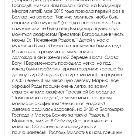
Господь!!! Низкий Вам поклон, батюшка Владимир!
Многая лета!В мае 2015 года поехала первый раз в
Болгар, на вопрос: "Как мне молиться, чтобы быть
счастливой с мужем?" (а тогда вопрос стоял - быть
с мужем или не быть) отец Владимир подчеркнул
молиться акафистом Пресвятой Богородице в честь
иконы Ее "Нечаянная Радость"! Детей у нас с
мужем не было. В браке на тот момент были 3 года!
И в январе, в результате, мы узнали о
долгожданной и желанной беременности! Слава
Богу!!! Беременность проходила легко, но под
конец были проблемы, врачи говорили: хорошо бы
до тянуть до 32 недель (это до 7-ми мес), но родила
я в 35 недель 8-ми месячную девочку Марию! Всё
хорошо! Роды прошли очень легко, во время
схваток читала акафист Пресвятой Богородице
"Помощница в родах", а мама моя в это время
молилась акафистом "Нечаянная Радость"!
Девочка родилась здоровой, на 2400 кг!Благодарю
Господа и Матерь Божию за такую Радость!!!
Молитесь, милые!!! Соблюдайте постоянство в
молитве! Обязательно исповедуйтесь и
причащайтесь!!! Господь Милостив к нам, грешным!