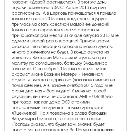
говорит: «Давай распишемся». В этот же день
подали заявление в ЗАГС. Летом 2013 года мы
расписались. А в церковь причащаться я пришла
только в январе 2015 года, когда меня подруга
пригласила стать крестной мамой ее дочери!!!
Только с этого времени я стала стараться
причащаться раз месяц!В начале августа 2015 мне
сделали второй раз операцию! Причем врачи
сказали, что операцию спокойно можно делать,
ничего с яичником не будет. В конце августа из
интервью Виктории Макарской я узнала про
молитву по соглашению, батюшку Владимира
Головина. С сентября 2015 года я стала читать
акафист иконе Божией Матери «Нечаянная
радость» вместе с церковью (заказала имена на
поминовение). А в начале октября 2015 года мне
ставят диагноз – бесплодие! У меня нет своей
овуляции, яичники не работают, АМГ = 0,46!!! Это
приговор, так как даже ЭКО с такими
показателями не делают – только донорская
яйцеклетка!!! Но я поверила в слова батюшки
Владимира Головина, в которых он говорит:
«Господь сказал, что будет вам, значит, будет,
просто Бог не сказал когда!!!». После постановки