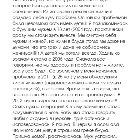
которое Господь сотворил по молитве по
соглашению. Из-за своей греховной жизни я
создала себе кучу проблем. Основной проблемой
была невозможность иметь детей! Я познакомилась
с будущим мужем в 18 лет (2004 год), практически
сразу мы стали жить вместе! Мы считали себя
мужем и женой, но жили в блуде (тогда мы даже не
думали, что это грех и даже не собирались
жениться!!!!) А детей мы хотели всегда. Ходить ко
врачам я стала с 2006 года. Сначала все
говорили, что мы здоровы и проблем нет – живите,
все у вас будет. Со временем у меня начались
проблемы: в 2011 (в 25 лет) у меня обнаружили
кисту яичника (эндометриозную – лечится только
операцией), вырезали. Врачи опять говорят, что
все хорошо. Но зачатия так и не происходило. В
2013 киста выросла снова на том же яичнике!!!
Опять нужна операция! К этому времени я стала
задумываться о Боге. Бабушка стала говорить,
чтобы я сходила в церковь, причастилась и
исповедовалась! Я пошла! В церкви я осознала,
что много лет диву в страшном грехе блуда.
Пришла домой, расплакалась. Муж успокоил,