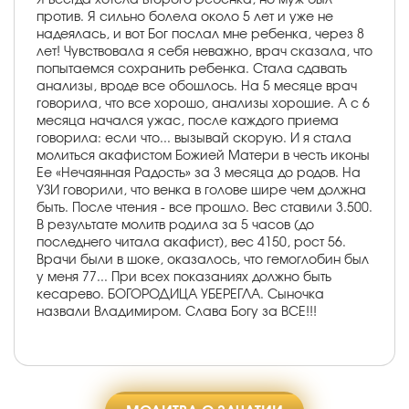
против. Я сильно болела около 5 лет и уже не
надеялась, и вот Бог послал мне ребенка, через 8
лет! Чувствовала я себя неважно, врач сказала, что
попытаемся сохранить ребенка. Стала сдавать
анализы, вроде все обошлось. На 5 месяце врач
говорила, что все хорошо, анализы хорошие. А с 6
месяца начался ужас, после каждого приема
говорила: если что... вызывай скорую. И я стала
молиться акафистом Божией Матери в честь иконы
Ее «Нечаянная Радость» за 3 месяца до родов. На
УЗИ говорили, что венка в голове шире чем должна
быть. После чтения - все прошло. Вес ставили 3.500.
В результате молитв родила за 5 часов (до
последнего читала акафист), вес 4150, рост 56.
Врачи были в шоке, оказалось, что гемоглобин был
у меня 77... При всех показаниях должно быть
кесарево. БОГОРОДИЦА УБЕРЕГЛА. Сыночка
назвали Владимиром. Слава Богу за ВСЕ!!!