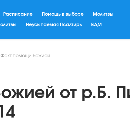
Расписание
Помощь в выборе
Молитвы
молитвы
Неусыпаемая Псалтирь
ВДМ
/
Факт помощи Божией
ожией от р.Б. 
14