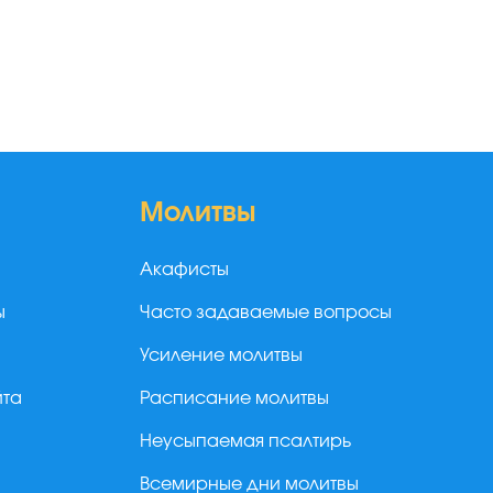
Молитвы
Акафисты
ы
Часто задаваемые вопросы
Усиление молитвы
йта
Расписание молитвы
Неусыпаемая псалтирь
Всемирные дни молитвы