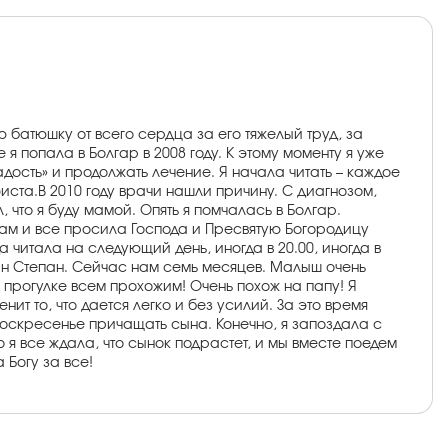
 батюшку от всего сердца за его тяжелый труд, за
 я попала в Болгар в 2008 году. К этому моменту я уже
дость» и продолжать лечение. Я начала читать – каждое
фиста.В 2010 году врачи нашли причину. С диагнозом,
что я буду мамой. Опять я помчалась в Болгар.
стам и все просила Господа и Пресвятую Богородицу
 читала на следующий день, иногда в 20.00, иногда в
сын Степан. Сейчас нам семь месяцев. Малыш очень
 прогулке всем прохожим! Очень похож на папу! Я
ит то, что дается легко и без усилий. За это время
воскресенье причащать сына. Конечно, я запоздала с
я все ждала, что сынок подрастет, и мы вместе поедем
 Богу за все!