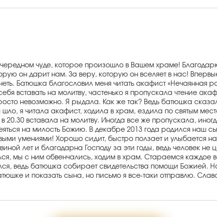
очередном чуде, которое произошло в Вашем храме! Благодарю
орую он дарит нам. За веру, которую он вселяет в нас! Впервые
неть. Батюшка благословил меня читать акафист «Нечаянная ра
себя вставать на молитву, частенько я пропускала чтение ака
сто невозможно. Я рыдала. Как же так? Ведь батюшка сказал, 
 шло, я читала акафист, ходила в храм, ездила по святым ме
20.30 вставала на молитву. Иногда все же пропускала, иногда
деяться на милость Божию. В декабре 2013 года родился наш 
выми умениями! Хорошо сидит, быстро ползает и улыбается на
ной лет и благодарна Господу за эти годы, ведь человек не цен
ся, мы с ним обвенчались, ходим в храм. Стараемся каждое 
ся, ведь батюшка собирает свидетельства помощи Божией. Но 
атюшке и показать сына, но письмо я все-таки отправлю. Слава