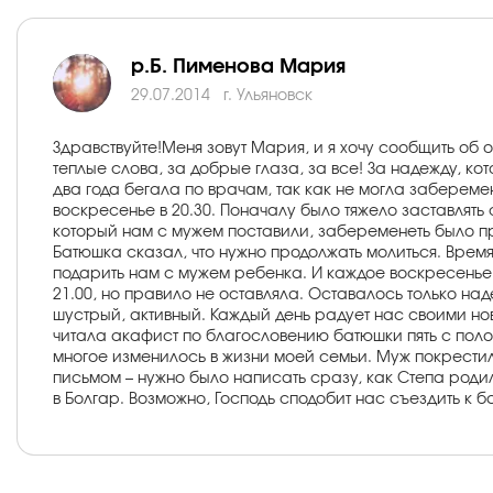
р.Б. Пименова Мария
29.07.2014
г. Ульяновск
Здравствуйте!Меня зовут Мария, и я хочу сообщить об 
теплые слова, за добрые глаза, за все! За надежду, кот
два года бегала по врачам, так как не могла забереме
воскресенье в 20.30. Поначалу было тяжело заставлять 
который нам с мужем поставили, забеременеть было про
Батюшка сказал, что нужно продолжать молиться. Время
подарить нам с мужем ребенка. И каждое воскресенье в 
21.00, но правило не оставляла. Оставалось только на
шустрый, активный. Каждый день радует нас своими но
читала акафист по благословению батюшки пять с полови
многое изменилось в жизни моей семьи. Муж покрестил
письмом – нужно было написать сразу, как Степа родил
в Болгар. Возможно, Господь сподобит нас съездить к б