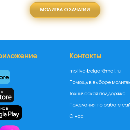
МОЛИТВА О ЗАЧАТИИ
риложение
Контакты
molitva-bolgar@mail.ru
Помощь в выборе молитв
Техническая поддержка
Пожелания по работе са
О нас