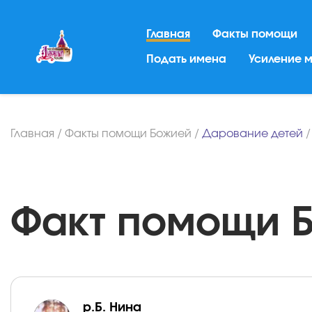
Главная
Факты помощи
Подать имена
Усиление 
Главная
/
Факты помощи Божией
/
Дарование детей
Факт помощи Бо
р.Б. Нина