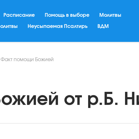
Расписание
Помощь в выборе
Молитвы
молитвы
Неусыпаемая Псалтирь
ВДМ
/
Факт помощи Божией
жией от р.Б. Ни