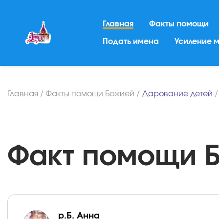
Главная
Факты помощи
Подать имена
Усиление 
Главная
/
Факты помощи Божией
/
Дарование детей
Факт помощи Бо
р.Б. Анна