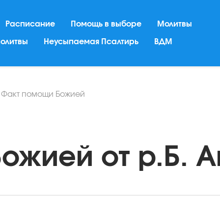
Расписание
Помощь в выборе
Молитвы
молитвы
Неусыпаемая Псалтирь
ВДМ
/
Факт помощи Божией
жией от р.Б. А