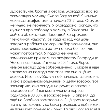
Здравствуйте, братья и сестры. Благодарю вас за
совместную молитву. Слава Богу за всё! Я начала
молиться акафистами с начала 2017 года. Сколько
же чудес, не перечесть. Я благодарна Господу, что
я узнала про соборную молитву с Болгаром. Но
сейчас об акафисте Пресвятой Богородице
"Нечаянная Радость".Три года назад моя дочь
потеряла ребёнка (замершая беременность), она
очень переживала, а затем начала бояться, что
может повториться. Я подала ее имя на
поминовение при молитве акафистом Богородице
"Нечаянная Радость" в марте 2024 года. Через
четыре месяца дочь забеременела. В марте я ещё
заказала на полгода акафист, так она ещё не
родила. И вот в субботу у неё начинаются схватки,
и она в родильном отделении. Я детям говорю: "вот
посмотрите, она сегодня не родит, а завтра, в
воскресенье". И вот моя внученька первая
родилась в 00.50 ч. в воскресенье 13 апреля, да
ещё на Вербное воскресенье. Ещё врач говорила,
что внучка должна уже была родиться, а всё никак,
не понимает, почему так. Чудо. Слава Богу за всё! Я