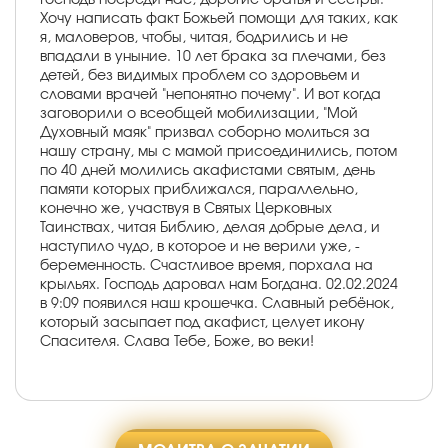
Хочу написать факт Божьей помощи для таких, как
я, маловеров, чтобы, читая, бодрились и не
впадали в уныние. 10 лет брака за плечами, без
детей, без видимых проблем со здоровьем и
словами врачей "непонятно почему". И вот когда
заговорили о всеобщей мобилизации, "Мой
Духовный маяк" призвал соборно молиться за
нашу страну, мы с мамой присоединились, потом
по 40 дней молились акафистами святым, день
памяти которых приближался, параллельно,
конечно же, участвуя в Святых Церковных
Таинствах, читая Библию, делая добрые дела, и
наступило чудо, в которое и не верили уже, -
беременность. Счастливое время, порхала на
крыльях. Господь даровал нам Богдана. 02.02.2024
в 9:09 появился наш крошечка. Славный ребёнок,
который засыпает под акафист, целует икону
Спасителя. Слава Тебе, Боже, во веки!