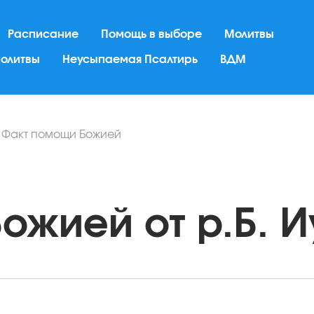
Расписание
Помощь в выборе
Молитвы
молитвы
Неусыпаемая Псалтирь
ВДМ
/
Факт помощи Божией
жией от р.Б. Иу