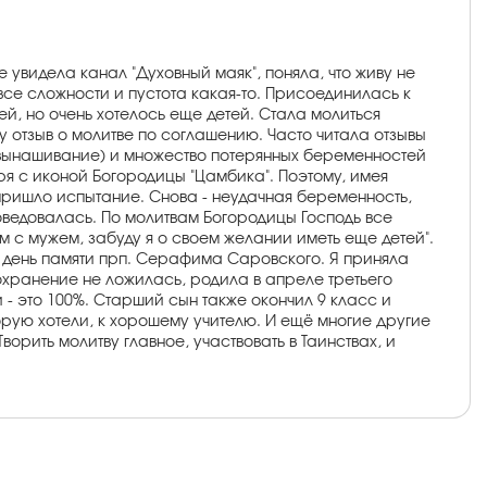
е увидела канал "Духовный маяк", поняла, что живу не
а, все сложности и пустота какая-то. Присоединилась к
й, но очень хотелось еще детей. Стала молиться
у отзыв о молитве по соглашению. Часто читала отзывы
е невынашивание) и множество потерянных беременностей
я с иконой Богородицы "Цамбика". Поэтому, имея
ришло испытание. Снова - неудачная беременность,
оведовалась. По молитвам Богородицы Господь все
м с мужем, забуду я о своем желании иметь еще детей".
в день памяти прп. Серафима Саровского. Я приняла
сохранение не ложилась, родила в апреле третьего
- это 100%. Старший сын также окончил 9 класс и
торую хотели, к хорошему учителю. И ещё многие другие
ворить молитву главное, участвовать в Таинствах, и