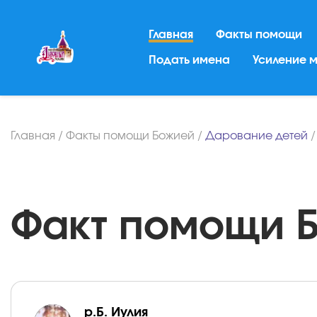
Главная
Факты помощи
Подать имена
Усиление 
Главная
/
Факты помощи Божией
/
Дарование детей
Факт помощи Бо
р.Б. Иулия