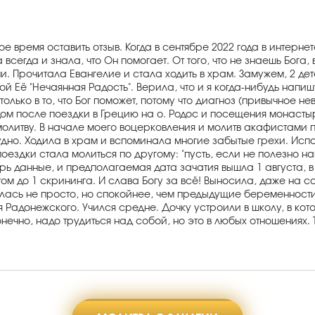
е время оставить отзыв. Когда в сентябре 2022 года в интернет
ла всегда и знала, что Он помогает. От того, что не знаешь Бог
Прочитала Евангелие и стала ходить в храм. Замужем, 2 дете
Её "Нечаянная Радость". Верила, что и я когда-нибудь напиш
 только в то, что Бог поможет, потому что диагноз (привычно
ом после поездки в Грецию на о. Родос и посещения монастыр
итву. В начале моего воцерковления и молитв акафистами п
рудно. Ходила в храм и вспоминала многие забытые грехи. Исп
оездки стала молиться по другому: "пусть, если не полезно на
рь данные, и предполагаемая дата зачатия вышла 1 августа, 
ом до 1 скрининга. И слава Богу за всё! Выносила, даже на 
ась не просто, но спокойнее, чем предыдущие беременности 
я Радонежского. Учился средне. Дочку устроили в школу, в ко
ечно, надо трудиться над собой, но это в любых отношениях. Т