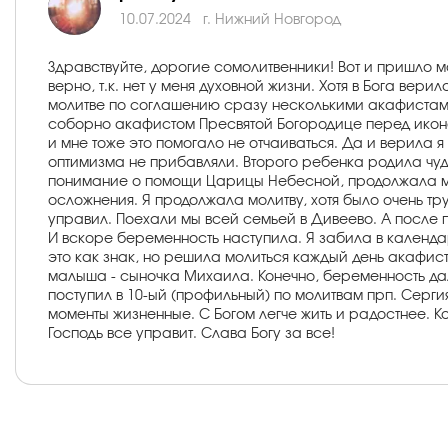
10.07.2024
г. Нижний Новгород
Здравствуйте, дорогие сомолитвенники! Вот и пришло мо
верно, т.к. нет у меня духовной жизни. Хотя в Бога вери
молитве по соглашению сразу несколькими акафистами. 
соборно акафистом Пресвятой Богородице перед иконой 
и мне тоже это помогало не отчаиваться. Да и верила я
оптимизма не прибавляли. Второго ребенка родила чуд
понимание о помощи Царицы Небесной, продолжала мол
осложнения. Я продолжала молитву, хотя было очень т
управил. Поехали мы всей семьей в Дивеево. А после п
И вскоре беременность наступила. Я забила в календа
это как знак, но решила молиться каждый день акафист
малыша - сыночка Михаила. Конечно, беременность дал
поступил в 10-ый (профильный) по молитвам прп. Серги
моменты жизненные. С Богом легче жить и радостнее. Кон
Господь все управит. Слава Богу за все!