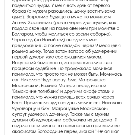
поделиться чудом. У меня есть дочь от первого
брака (с мужем разошлись, дочку воспитывала
одна). Встретила будущего мужа по молитвам
Ангелу-Хранителю (ровно через две недели, как
подала свое имя на поминовением при молитве с
Болгаром, чтобы молиться со всеми соборно).
Через год (на Новый год) он сделал мне
предложение, а после свадьбы через 9 месяцев я
родила дочку. Тогда встал вопрос об удочерении
первой дочери уже состоявшимся мужем.
Искушений было много, затормаживались все
процессы судебные, но продолжала молиться,
понимала, что просто так не может быть. Молилась
свт. Николаю Чудотворцу, блж. Матронушке
Московской, Божией Матери перед иконой
"Взыскание погибших" и другими акафистами и
понимала, что нужна помощь всех святых через
Бога. Произошло чудо на день молитв свт. Николаю
Чудотворцу и блж. Матронушке Московской:
супруг удочерил доченьку. Также мы с мужем
думали об удочерении ребеночка из дет.дома. Я
подала наши имена на поминовение при молитве
акафистом Богородице перед иконой "Нечаянная