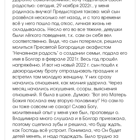
радостью: сегодня, 29 ноября 2022г., у меня
родилась внучка! Предыстория такова: мой сын
развёлся несколько лет назад, и с того времени
всё у него пошло под откос, личная жизнь не
складывалась. Несло его во все тяжкие, девушки
были лёгкого поведения, т.к. сам он себя вел
соответственно. Видя, что сын потерялся, решила
молиться Пресвятой Богородице акафистом
"Нечаянная радость" о создании семьи, подала его
имя в Болгар в феврале 2021г. Весь год прошёл
напряжённо. И вот на новый 2022 г. сын пошёл к
двоюродному брату отпраздновать праздник и
встретил там молодую женщину. У них сразу
начались отношения, как молния ударила. Через
месяц начались искушения, ссоры, выяснения
отношений. Я была в шоке. Думаю: "Вот это Матерь
Божия послала ему вторую половинку!" Но сам-то
он тоже совсем не сахар! Слава Богу,
молитвенный опыт у меня уже был, проповеди о.
Владимира много слушала и в Болгар приезжала,
поэтому сцепила зубы и решила, что буду ждать,
как Господь всё устроит. Понимала, что Он будет
детей менять, и надо подождать. Было трудно за