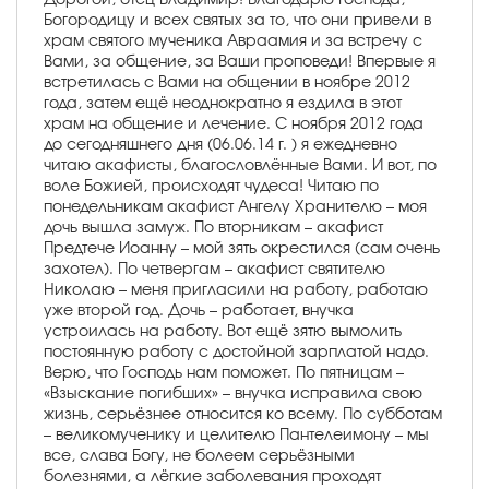
Богородицу и всех святых за то, что они привели в
храм святого мученика Авраамия и за встречу с
Вами, за общение, за Ваши проповеди! Впервые я
встретилась с Вами на общении в ноябре 2012
года, затем ещё неоднократно я ездила в этот
храм на общение и лечение. С ноября 2012 года
до сегодняшнего дня (06.06.14 г. ) я ежедневно
читаю акафисты, благословлённые Вами. И вот, по
воле Божией, происходят чудеса! Читаю по
понедельникам акафист Ангелу Хранителю – моя
дочь вышла замуж. По вторникам – акафист
Предтече Иоанну – мой зять окрестился (сам очень
захотел). По четвергам – акафист святителю
Николаю – меня пригласили на работу, работаю
уже второй год. Дочь – работает, внучка
устроилась на работу. Вот ещё зятю вымолить
постоянную работу с достойной зарплатой надо.
Верю, что Господь нам поможет. По пятницам –
«Взыскание погибших» – внучка исправила свою
жизнь, серьёзнее относится ко всему. По субботам
– великомученику и целителю Пантелеимону – мы
все, слава Богу, не болеем серьёзными
болезнями, а лёгкие заболевания проходят