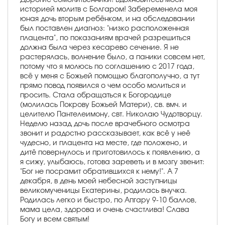
историей молитв с Болгаром! Забеременела моя
юная дочь вторым ребёнком, и на обследовании
был поставлен диагноз: "низко расположенная
плацента", по показаниям врачей разрешиться
должна была через кесарево сечение. Я не
растерялась, волнение было, а паники совсем нет,
потому что я молюсь по соглашению с 2017 года,
всё у меня с Божьей помощью благополучно, а тут
прямо повод появился о чем особо молиться и
просить. Стала обращаться к Богородице
(молилась Покрову Божьей Матери), св. вмч. и
целителю Пантелеимону, свт. Николаю Чудотворцу.
Неделю назад дочь после врачебного осмотра
звонит и радостно рассказывает, как всё у неё
чудесно, и плацента на месте, где положено, и
дитё повернулось и приготовилось к появлению, а
я сижу, улыбаюсь, готова зареветь и в мозгу звенит:
"Бог не посрамит обратившихся к нему!". А 7
декабря, в день моей небесной заступницы
великомученицы Екатерины, родилась внучка.
Родилась легко и быстро, по Апгару 9-10 баллов,
мама цела, здорова и очень счастлива! Слава
Богу и всем святым!