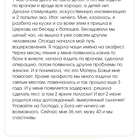
по врачам и вроде все хорошо, а детей нет.
Делали стимуляцию, искусственную инсеминацию
и 2 попытки эко. Итог: ничего. Мне, казалось, я
разбита на куски и со всем этим я пришла в
Церковь на беседу к батюшке. Беседовали мы
целый час, но вышла я уже совсем другим
человеком. Отсюда начался мой путь
воцерковления. Я подала наши имена на акафист.
Через месяц чтения у меня появились какие-то
боли в животе, начала ездить по врачам, сделала
операцию, потом появились другие проблемы по
женски. И я понимала, что это Матерь Божья мне
помогает. Кроме акафиста мы много ездили по
святым местам, повенчались и так прошло еще 3
года. И у меня появляется задержка, решила
сделать тест, а там 2 яркие полоски! И вот 2 июня
родился наш долгожданный, вымоленный сыночек!
Уповайте на Господа, у Бога нет ничего не
возможного. Сейчас мне 36 лет, мужу 43 и мы
счастливы.