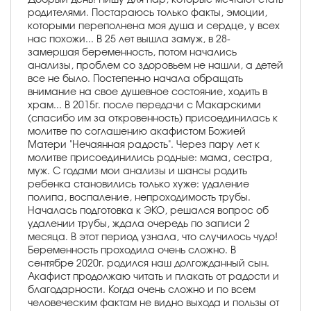
родителями. Постараюсь только факты, эмоции,
которыми переполнена моя душа и сердце, у всех
нас похожи... В 25 лет вышла замуж, в 28-
замершая беременность, потом начались
анализы, проблем со здоровьем не нашли, а детей
все не было. Постепенно начала обращать
внимание на свое душевное состояние, ходить в
храм... В 2015г. после передачи с Макарскими
(спасибо им за откровенность) присоединилась к
молитве по соглашению акафистом Божией
Матери "Нечаянная радость". Через пару лет к
молитве присоединились родные: мама, сестра,
муж. С годами мои анализы и шансы родить
ребенка становились только хуже: удаление
полипа, воспаление, непроходимость трубы.
Началась подготовка к ЭКО, решался вопрос об
удалении трубы, ждала очередь по записи 2
месяца. В этот период узнала, что случилось чудо!
Беременность проходила очень сложно. В
сентябре 2020г. родился наш долгожданный сын.
Акафист продолжаю читать и плакать от радости и
благодарности. Когда очень сложно и по всем
человеческим фактам не видно выхода и пользы от