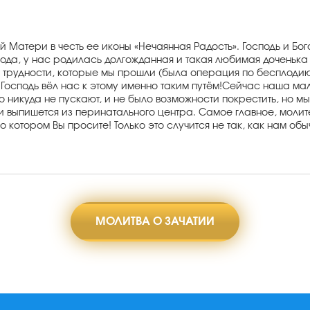
й Матери в честь ее иконы «Нечаянная Радость». Господь и 
о года, у нас родилась долгожданная и такая любимая дочень
 трудности, которые мы прошли (была операция по бесплодию 
о Господь вёл нас к этому именно таким путём!Сейчас наша м
го никуда не пускают, и не было возможности покрестить, но м
выпишется из перинатального центра. Самое главное, молитесь
 о котором Вы просите! Только это случится не так, как нам обы
МОЛИТВА О ЗАЧАТИИ