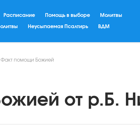
Расписание
Помощь в выборе
Молитвы
молитвы
Неусыпаемая Псалтирь
ВДМ
/
Факт помощи Божией
жией от р.Б. Ни