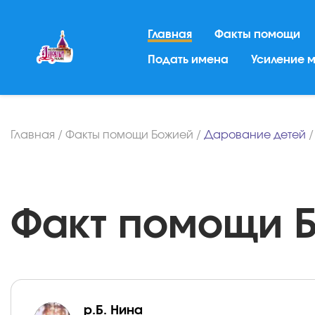
Главная
Факты помощи
Подать имена
Усиление 
Главная
/
Факты помощи Божией
/
Дарование детей
Факт помощи Бо
р.Б. Нина