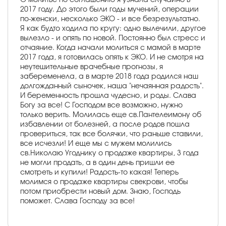
2017 году. До этого были годы мучений, операции
по-женски, несколько ЭКО - и все безрезультатно.
Я как будто ходила по кругу: одно вылечили, другое
вылезло - и опять по новой. Постоянно был стресс и
отчаяние. Когда начали молиться с мамой в марте
2017 года, я готовилась опять к ЭКО. И не смотря на
неутешительные врачебные прогнозы, я
забеременела, а в марте 2018 года родился наш
долгожданный сыночек, наша "нечаянная радость".
И беременность прошла чудесно, и роды. Слава
Богу за все! С Господом все возможно, нужно
только верить. Молилась еще св.Пантелеимону об
избавлении от болезней, а после родов пошла
провериться, так все болячки, что раньше ставили,
все исчезли! И еще мы с мужем молились
св.Николаю Угоднику о продаже квартиры, 3 года
не могли продать, а в один день пришли ее
смотреть и купили! Радость-то какая! Теперь
молимся о продаже квартиры свекрови, чтобы
потом приобрести новый дом. Знаю, Господь
поможет. Слава Господу за все!