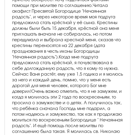
помощи при молитве по соглашению.Читала
акафист Пресвятой Богородице "Нечаянная
радость", и через некоторое время моя подруга
предложила стать крёстной у её сына. Крестины
должны были быть 15 декабря, крёстной она меня
приглашать вначале не собиралась, но потом
передумала и выбрала крестной меня, сказав что
крестины переносятся на 22 декабря (дата
празднования в честь иконы Богородицы
"Нечаянная радость").Когда мне подруга
предложила стать крёстной, я почувствовала в
себе долгожданную радость, что я кому-то нужна.
Сейчас Ваня растёт, ему уже 1,5 годика и я молюсь
за него и каждый день, помню, что у меня есть
дорогой для меня человек, которого Бог мне
доверил!Очень важно отметить, что я не замужем, и
когда я молилась эти 2 года по воскресеньям, то
просила о замужестве и о детях. А получилось так,
что ребёнка сначала Господь мне подарил, а
потом надеюсь и замужество, так как я продолжаю
молиться по воскресеньям Богородице " Нечаянная
радость". И ещё помощь после молитвы по
соглашению была такая. Я молилась св. Николаю