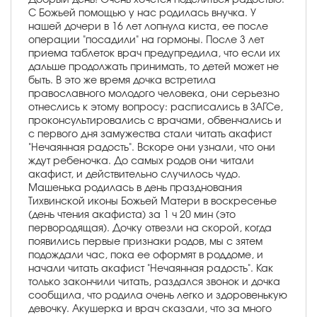
С Божьей помощью у нас родилась внучка. У
нашей дочери в 16 лет лопнула киста, ее после
операции "посадили" на гормоны. После 3 лет
приема таблеток врач предупредила, что если их
дальше продолжать принимать, то детей может не
быть. В это же время дочка встретила
православного молодого человека, они серьезно
отнеслись к этому вопросу: расписались в ЗАГСе,
проконсультировались с врачами, обвенчались и
с первого дня замужества стали читать акафист
"Нечаянная радость". Вскоре они узнали, что они
ждут ребеночка. До самых родов они читали
акафист, и действительно случилось чудо.
Машенька родилась в день празднования
Тихвинской иконы Божьей Матери в воскресенье
(день чтения акафиста) за 1 ч 20 мин (это
первородящая). Дочку отвезли на скорой, когда
появились первые признаки родов, мы с зятем
подождали час, пока ее оформят в роддоме, и
начали читать акафист "Нечаянная радость". Как
только закончили читать, раздался звонок и дочка
сообщила, что родила очень легко и здоровенькую
девочку. Акушерка и врач сказали, что за много