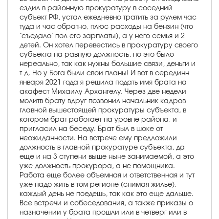
ездил в районную прокуратуру в соседний
субъект РФ, устал ежедневно тратить за рулем час
туда и час обратно, плюс расходы на бензин (что
"съедало" пол его зарплаты), а у него семья и 2
детей. Он хотел перевестись в прокуратуру своего
субъекта на равную должность, но это было
нереально, так как нужны большие связи, деньги и
т д. Но у Бога были свои планы! И вот в серединн
января 2021 года я решила подать имя брата на
акафест Михаилу Архангелу. Через две недели
молитв брату вдруг позвонил начальник кадров
главной вышестоящей прокуратуры субъекта, в
котором брат работает на уровне района, и
пригласил на беседу. Брат был в шоке от
неожиданности. На встрече ему предложили
должность в главной прокуратуре субъекта, да
еще и на 3 ступени выше ныне занимаемой, а это
уже должность прокурора, а не помощника.
Работа еще более объемная и ответственная и тут
уже надо жить в том регионе (снимая жилье),
каждый день не поедешь, так как это еще дальше.
Все встречи и собеседования, а также приказы о
назначении у брата прошли или в четверг или в