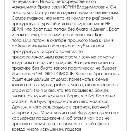
понедельник. Нового непосредственного
начальника брата зовут ЮРИЙ Владимирович. Он
показался брату очень адекватными и человечным.
Самое главное, что никто из коллег по районной
прокуратуре, друзей и даже родственников НЕ
ВЕРИТ, что брат туда попал без блата и денег... Брат
и сам в шоке, что с ним это произошло. Как
пояснили потом, в октябре прошлого года к ним в
район приходила проверка из субъектовои
прокуратуры, и брата заметил по
профессиональным качествам и взял на заметку
тогда сам начальник кадров. Но в реальности на
практике без блата такого практически не бывает.
И я то знаю ЧЬЯ ЭТО ПОМОЩЬ! Конечно брат теперь
будет еще дальше от дома, приезжать к семье
только на выходных, работы много, ответственность
огромная. Но я знаю, что это промысел Божий,
значит так нужно для него. Верю, что Бог брата не
оставит. А я буду продолжать за него молиться.
Друзья, у кого есть родные в органах, военной
сфере и т д... Молитесь за них! Ведь дело даже не в
карьерном продвижении (об этом я как раз не
просила в молитвах), а в том, что в этой сфере
всегда много искушений, подстав,