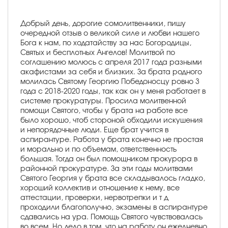
Добрый день, дорогие сомолитвенники, пишу
очередной отзыв о великой силе и любви нашего
Бога к нам, по ходатайству за нас Богородицы,
Святых и бесплотных Ангелов! Молитвой по
соглашению молюсь с апреля 2017 года разными
акафистами за себя и близких. За брата родного
молилась Святому Георгию Победоносцу ровно 3
года с 2018-2020 годы, так как он у меня работает в
системе прокуратуры. Просила молитвенной
помощи Святого, чтобы у брата на работе все
было хорошо, чтоб стороной обходили искушения
и непорядочные люди. Еще брат учится в
аспирантуре. Работа у брата конечно не простая
и морально и по объемам, ответственность
большая. Тогда он был помощником прокурора в
районной прокуратуре. За эти годы молитвами
Святого Георгия у брата все складывалось гладко,
хороший коллектив и отношение к нему, все
аттестации, проверки, нервотрепки и т д
проходили благополучно, экзамены в аспирантуре
сдавались на ура. Помощь Святого чувствовалась
во всем. Но дело в том, что на работу он ежедневно