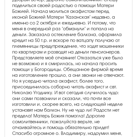
поделиться своей радостью о помощи Матери
Божией. Начала молиться акафистом перед
иконой Божией Матери "Казанская" недавно, а
именно со 2 октября и ежедневно. И потому, что
меня в очередной раз "обманули" и попала на
деньги. Заказала остекление балкона, оформила
кредит на 50 т.р. и вскоре по ватцапу получаю от
племянницы предупреждение, что ходят мошенники
по квартирам и разводят на деньги пенсионеров.
Представляете моё отчаяние! Отказаться уже было
не возможно и я смирилась, но начала просить
помощи у Богородицы. Обещанное фирмой время
на изготовление прошло, а они звонки не отвечают.
Но я усердно читала акафист, более того,
присоединилась соборно читать акафист и свт.
Николаю Угоднику. И вот сегодня случилось чудо:
они сами позвонили и сказали, что почти все
изготовили и, скорее всего, на следующей неделе
установят нам балкон. Ну не чудо ли! Радости нет
предела! Матерь Божия помогла! Дорогие
сомолитвенники, пожалуйста верьте, не
отчаивайтесь и помощь обязательно придет!
Спасибо огромное о. Владимиру, надоумил меня,