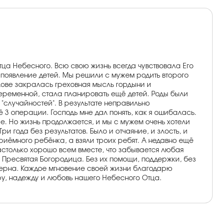
тца Небесного. Всю свою жизнь всегда чувствовала Его
- появление детей. Мы решили с мужем родить второго
олове закралась греховная мысль гордыни и
беременной, стала планировать ещё детей. Роды были
"случайностей". В результате неправильно
 3 операции. Господь мне дал понять, как я ошибалась.
е. Но жизнь продолжается, и мы с мужем очень хотели
 года без результатов. Было и отчаяние, и злость, и
риёмного ребёнка, а взяли троих ребят. А недавно ещё
настолько хорошо всем вместе, что забывается любая
и Пресвятая Богородица. Без их помощи, поддержки, без
змерна. Каждое мгновение своей жизни благодарю
ру, надежду и любовь нашего Небесного Отца.