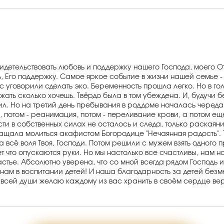
идетельствовать любовь и поддержку нашего Господа, моего О
ь, Его поддержку. Самое яркое событие в жизни нашей семье 
с уговорили сделать эко. Беременность прошла легко. Но в г
жать сколько хочешь. Твёрдо была в том убеждена. И, будучи 
л. Но на третий день пребывания в роддоме началась череда 
потом - реанимация, потом - переливание крови, а потом ещё
ти в собственных силах не осталось и следа, только раскаяни
ала молиться акафистом Богородице "Нечаянная радость". Три
всё воля Твоя, Господи. Потом решили с мужем взять одного п
ет что опускаются руки. Но мы настолько все счастливы, нам 
астье. Абсолютно уверена, что со мной всегда рядом Господь 
т нам в воспитании детей! И наша благодарность за детей бе
От всей души желаю каждому из вас хранить в своём сердце ве