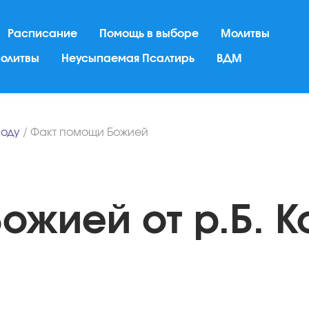
Расписание
Помощь в выборе
Молитвы
молитвы
Неусыпаемая Псалтирь
ВДМ
поду
/
Факт помощи Божией
ожией от р.Б. К