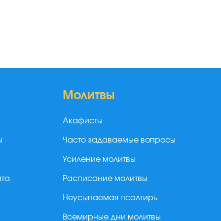
Молитвы
Акафисты
ы
Часто задаваемые вопросы
Усиление молитвы
йта
Расписание молитвы
Неусыпаемая псалтирь
Всемирные дни молитвы