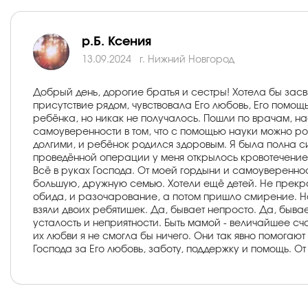
р.Б. Ксения
13.09.2024
г. Нижний Новгород
Добрый день, дорогие братья и сестры! Хотела бы засв
присутствие рядом, чувствовала Его любовь, Его помощ
ребёнка, но никак не получалось. Пошли по врачам, на
самоуверенности в том, что с помощью науки можно ро
долгими, и ребёнок родился здоровым. Я была полна си
проведённой операции у меня открылось кровотечение, 
Всё в руках Господа. От моей гордыни и самоувереннос
большую, дружную семью. Хотели ещё детей. Не прекращ
обида, и разочарование, а потом пришло смирение. На 
взяли двоих ребятишек. Да, бывает непросто. Да, быва
усталость и неприятности. Быть мамой - величайшее сч
их любви я не смогла бы ничего. Они так явно помогаю
Господа за Его любовь, заботу, поддержку и помощь. 