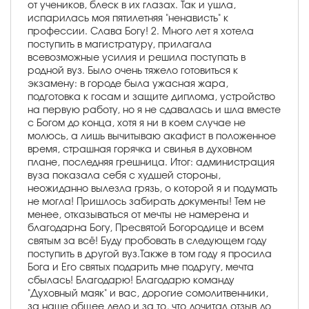
от учеников, блеск в их глазах. Так и ушла,
испарилась моя пятилетняя "ненависть" к
профессии. Слава Богу! 2. Много лет я хотела
поступить в магистратуру, прилагала
всевозможные усилия и решила поступать в
родной вуз. Было очень тяжело готовиться к
экзамену: в городе была ужасная жара,
подготовка к госам и защите диплома, устройство
на первую работу, но я не сдавалась и шла вместе
с Богом до конца, хотя я ни в коем случае не
молюсь, а лишь вычитываю акафист в положенное
время, страшная горячка и свинья в духовном
плане, последняя грешница. Итог: администрация
вуза показала себя с худшей стороны,
неожиданно вылезла грязь, о которой я и подумать
не могла! Пришлось забирать документы! Тем не
менее, отказываться от мечты не намерена и
благодарна Богу, Пресвятой Богородице и всем
святым за всё! Буду пробовать в следующем году
поступить в другой вуз.Также в том году я просила
Бога и Его святых подарить мне подругу, мечта
сбылась! Благодарю! Благодарю команду
"Духовный маяк" и вас, дорогие сомолитвенники,
за наше общее дело и за то, что дочитал отзыв до