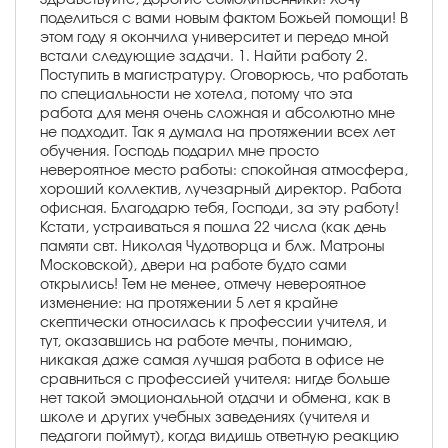
поделиться с вами новым фактом Божьей помощи! В
этом году я окончила университет и передо мной
встали следующие задачи. 1. Найти работу 2.
Поступить в магистратуру. Оговорюсь, что работать
по специальности не хотела, потому что эта
работа для меня очень сложная и абсолютно мне
не подходит. Так я думала на протяжении всех лет
обучения. Господь подарил мне просто
невероятное место работы: спокойная атмосфера,
хороший коллектив, лучезарный директор. Работа
офисная. Благодарю тебя, Господи, за эту работу!
Кстати, устраиваться я пошла 22 числа (как день
памяти свт. Николая Чудотворца и блж. Матроны
Московской), двери на работе будто сами
открылись! Тем не менее, отмечу невероятное
изменение: на протяжении 5 лет я крайне
скептически относилась к профессии учителя, и
тут, оказавшись на работе мечты, понимаю,
никакая даже самая лучшая работа в офисе не
сравниться с профессией учителя: нигде больше
нет такой эмоциональной отдачи и обмена, как в
школе и других учебных заведениях (учителя и
педагоги поймут), когда видишь ответную реакцию