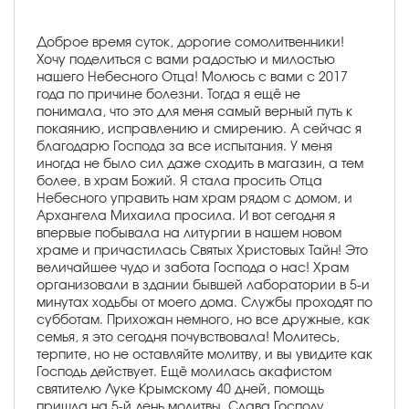
Доброе время суток, дорогие сомолитвенники!
Хочу поделиться с вами радостью и милостью
нашего Небесного Отца! Молюсь с вами с 2017
года по причине болезни. Тогда я ещё не
понимала, что это для меня самый верный путь к
покаянию, исправлению и смирению. А сейчас я
благодарю Господа за все испытания. У меня
иногда не было сил даже сходить в магазин, а тем
более, в храм Божий. Я стала просить Отца
Небесного управить нам храм рядом с домом, и
Архангела Михаила просила. И вот сегодня я
впервые побывала на литургии в нашем новом
храме и причастилась Святых Христовых Тайн! Это
величайшее чудо и забота Господа о нас! Храм
организовали в здании бывшей лаборатории в 5-и
минутах ходьбы от моего дома. Службы проходят по
субботам. Прихожан немного, но все дружные, как
семья, я это сегодня почувствовала! Молитесь,
терпите, но не оставляйте молитву, и вы увидите как
Господь действует. Ещё молилась акафистом
святителю Луке Крымскому 40 дней, помощь
пришла на 5-й день молитвы. Слава Господу,