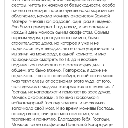
сестры, читать их начала от безысходности, особо
ничего не ожидая, просто чувствовала моральное
облегчение, начала молитву акафистом Божией
Матери "Нечаянная радость", один раз в неделю.
Это было примерно 1 год назад, и на сегодня я
каждый день молюсь одним акафистом. Самым
первым чудом, преподнесенным мне, было
строительство дома, на которое я уже и не
надеялась, муж твердил, что его все устраивает, а
мы жили на мансарде, в одной комнате, и мне
приходилась смотреть по ТВ, да и вообще
подчиняться полностью его распорядку дня, в
общем, это было тяжело. Повторюсь, я даже не
надеялась , что это произойдет, и сейчас из моих
глаз текут слезы от осознания этого чуда, от того,
что я делюсь с людьми, которые как и я, молятся. И
Господь их направляет и помогает во всех делах.
Молясь акафистами, я поняла насколько я
неблагодарный Господу человек, и насколько
запачкала свой мозг. И во время молитвы Господь,
прежде всего, очищает мое сознание, учит
терпению и принятию. Благодарю Тебя, Господи.
Молюсь также акафистом Пресвятой Богородице