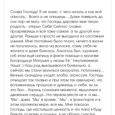
Слава Господу! Я не знаю, с чего начать и как всё
описать... Всего и не опишешь... Даже поверить до
сих пор не могу, что Господь даровал мне такую
радость - открыл Себя! Сейчас словно
прозреваешь и всё тоже самое, а ты другой или
другая. Раньше я просто не выходила из состояния
уныния. Мне постоянно было плохо, ничего в жизни
не получалось, жила на волоске, саму себя не
жалела и даже боялась. Алкоголь был, курение...
(об этом ещё напишу в факте помощи о молитве
Богородице Матушке у иконы Её " Неупиваемая
Чаша".) Наш род выкашивался буквально, а
сейчас мы стали молиться аккуратно, потихоньку...
Вечные скандалы уходят, злоба, агрессия. Господь
отчищает так плавно и при этом так ювелирно, что
вспоминаешь прошлое и думаешь о себе, ты ли
это был... Корень сознания меняется, мышление и
движение сердца...На первом месте не я, а мы...
"Мы"- дома. "Мы" в храме. " Мы" - в транспорте и в
этом огромном мире, все мы. Мне показал
Господь, где настоящая ценность и что пока я буду
бежать от мамы и родных, я не обрету счастья.