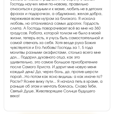
Господь научил меня по-новому, правильно
относиться к родным и к маме, любить не в детских
фразах и подарочках, а обдуманно, желая добра,
переживая всем нутром за близкого. Я искала
любовь, но отталкивала самых дорогих. Гордость
слепа. А Господь поворачивает всё во мне на 360
градусов. Работа, которой толком не было в моей
жизни, теперь есть, я учусь быть самостоятельной и
самой отвечать за себя. Хотя везде рука Божия
чувствуется и Его Любовь! Господь за 1, 5 года
молитвы разными акафистами, столько всего мне
дал... Подарил духовного отца, как это
удивительно, это самое большое приобретение
после Самого Христа. И дарит мне новую меня
каждый день! Да, через боль, да, против шерсти
порой...Но потом как ясно видишь: а как иначе-то?
Расти? Яснее вижу пути... Я начала петь в храме, а
раньше об этом и мечтать боялась. Слава Тебе,
Святый Душе, Животворящее Солнце будущего
века!