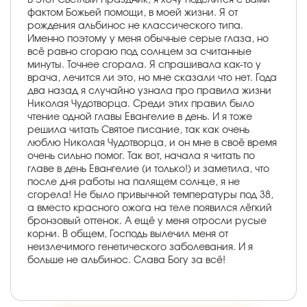
фактом Божьей помощи, в моей жизни. Я от
рождения альбинос не классического типа.
Именно поэтому у меня обычные серые глаза, но
всё равно сгораю под солнцем за считанные
минуты. Точнее сгорала. Я спрашивала как-то у
врача, лечится ли это, но мне сказали что нет. Года
два назад я случайно узнала про правила жизни
Николая Чудотворца. Среди этих правил было
чтение одной главы Евангелие в день. И я тоже
решила читать Святое писание, так как очень
люблю Николая Чудотворца, и он мне в своё время
очень сильно помог. Так вот, начала я читать по
главе в день Евангелие (и только!) и заметила, что
после дня работы на палящем солнце, я не
сгорела! Не было привычной температуры под 38,
а вместо красного ожога на теле появился лёгкий
бронзовый оттенок. А ещё у меня отросли русые
корни. В общем, Господь вылечил меня от
неизлечимого генетического заболевания. И я
больше не альбинос. Слава Богу за всё!