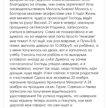
благодарю за отзывы, они очень укрепляют! Хочу
засвидетельствовать Милость Божию! Молюсь с
Болгаром многими акафистами уже 3 года! Жизнь
моя меняется, чудеса происходят! Господь ведёт
прям за руку! Весной, 21 мая в четверг, накануне
праздника св.Николая Угодника, записалась
учиться в автошколу. Сама не планировала и не
думала, но за неделю мой папа просто "пинками"
мне помог! А тут ещё, как раз вовремя, и Путин В.В.
помог, выплаты давали по 10.000руб. на ребёнка, а
у меня получилось на двоих, вот и заплатила за
учёбу. Училась после работы и по выходным,
уставала, иногда до слёз! Думала, ну зачем
согласилась! Господь утешал невидимо, и я
чувствовала, значит так надо, надо потерпеть, идти
дальше, куда ведёт. И вот сейчас я такая радостная
и счастливая! Сдала все экзамены 20 ноября,
накануне праздника Архангела Михаила! А 28
ноября на праздник св.мч. Гурия, Самона и Авива
записали на получение водительского
удостоверения! Не успела подумать, что наверное
надо машину теперь искать и покупать, как мой
дорогой муж говорит, что уже ищет и