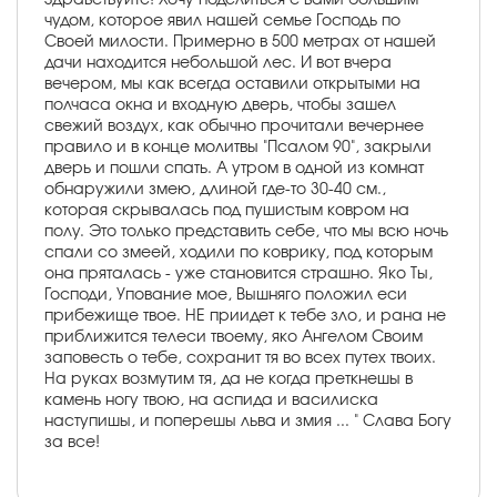
чудом, которое явил нашей семье Господь по
Своей милости. Примерно в 500 метрах от нашей
дачи находится небольшой лес. И вот вчера
вечером, мы как всегда оставили открытыми на
полчаса окна и входную дверь, чтобы зашел
свежий воздух, как обычно прочитали вечернее
правило и в конце молитвы "Псалом 90", закрыли
дверь и пошли спать. А утром в одной из комнат
обнаружили змею, длиной где-то 30-40 см.,
которая скрывалась под пушистым ковром на
полу. Это только представить себе, что мы всю ночь
спали со змеей, ходили по коврику, под которым
она пряталась - уже становится страшно. Яко Ты,
Господи, Упование мое, Вышняго положил еси
прибежище твое. НЕ приидет к тебе зло, и рана не
приближится телеси твоему, яко Ангелом Своим
заповесть о тебе, сохранит тя во всех путех твоих.
На руках возмутим тя, да не когда преткнешы в
камень ногу твою, на аспида и василиска
наступишы, и поперешы льва и змия ... " Слава Богу
за все!