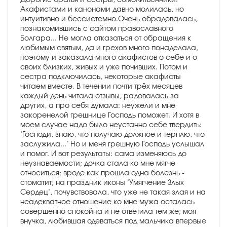
Акафистами и канонами давно молилась, но
интуитивно и бессистемно.Очень обрадовалась,
познакомившись с сайтом православного
Болгара... Не могла отказаться от обращения к
любимым святым, да и грехов много понаделала,
поэтому и заказала много акафистов о себе и о
своих близких, живых и уже почивших. Потом и
сестра подключилась, некоторые акафисты
читаем вместе. В течении почти трёх месяцев
каждый день читала отзывы, радовалась за
других, а про себя думала: неужели и мне
закоренелой грешнице Господь поможет. И хотя в
моем случае надо было неустанно себе твердить:
"Господи, знаю, что получаю должное и терплю, что
заслужила..." Но и меня грешную Господь услышал
и помог. И вот результаты: сама изменяюсь до
неузнаваемости; дочка стала ко мне мягче
относиться; вроде как прошла одна болезнь -
стоматит; на праздник иконы "Умягчение Злых
Сердец", почувствовала, что уже не такая злая и на
неадекватное отношение ко мне мужа осталась
совершенно спокойна и не ответила тем же; моя
внучка, любившая одеваться под мальчика впервые