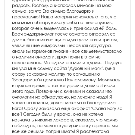
радость. Господь сниспослал милость на мою
семью, за что Его сильно благодарю и
прославляю! Наша история началась с того, что
моя мама обнаружила у себя на шее опухоль,
которая очень выделялась и приносила ей боль.
Врач эндокринолог после осмотра отправил ее
делать биопсию:на щитовидке узел почти три см,
увеличенные лимфоузлы, неровная структура,
анализы гормонов плохие - все свидетельствовало
о наличии онкологи, врач почти в этом не
сомневалась. Мы сдали анализ и ждали... Подруга
кинула мне ссылку сайта "Духовный маяк", где я
сразу заказала молитву по соглашению
"Всецарице"и целителю Пантелеимону. Молилась
в нужное время, а так же утром и днем с 8 июля
этого года. Позвонили с клиники и сказали,что
онкологии не обнаружено, но лечение надо! Я
упала на колени, долго плакала и благодарила
Бога! Сразу заказала ещё акафист "Слава Богу за
все"! Сегодня были у врача, она не хотела
назначать никаких лекарств, сказала, что можно
наблюдать, но маленькую дозировку гормона мы
все же решили попринимать! Я распечатала